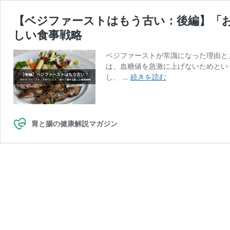
【ベジファーストはもう古い：後編】「
しい食事戦略
ベジファーストが常識になった理由と
は、血糖値を急激に上げないためとい
【ベ
し、 …
続きを読む
ジ
フ
ァ
ー
胃と腸の健康解説マガジン
ス
ト
は
も
う
古
い：
後
編】
「お