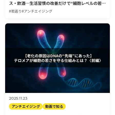
ス・飲酒…生活習慣の改善だけで“細胞レベルの若返
り”は可能なのか？ 後編
#若返り
#アンチエイジング
2025.11.23
アンチエイジング
動画で知る