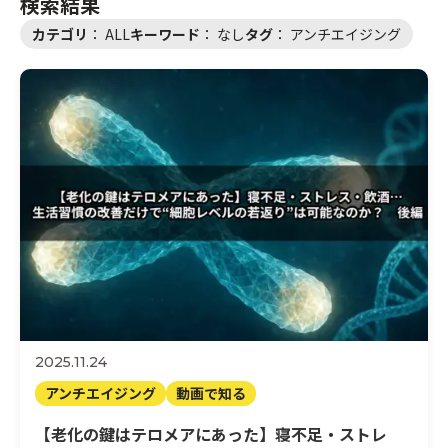
検索結果
カテゴリ
：
ALL
キーワード
：
なし
タグ
：
アンチエイジング
サプリと健康
動画で知る
検索する
医師紹介
運営会社
お問い合わせ
2025.11.24
アンチエイジング
動画で知る
【老化の鍵はテロメアにあった】寝不足・ストレ