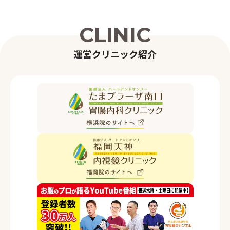
C
L
I
N
I
C
運
営
ク
リ
ニ
ッ
ク
紹
介