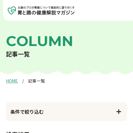
記事を探す
記事一覧を見る
C
O
L
U
M
N
記
事
一
覧
胃の健康
腸の健康
癌について
生活習慣病
HOME
記事一覧
アンチエイジング
検査について
条件で絞り込む
食事と健康
お薬と健康