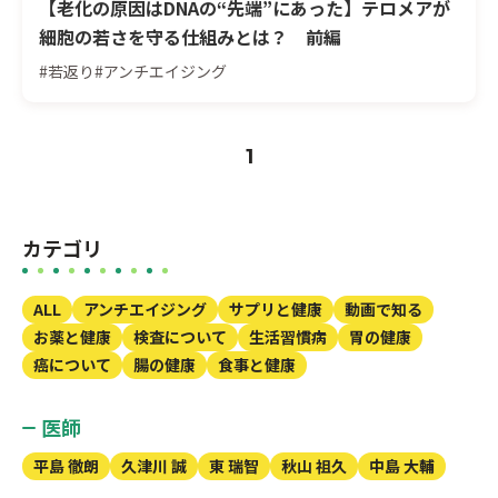
【老化の原因はDNAの“先端”にあった】テロメアが
細胞の若さを守る仕組みとは？ 前編
#若返り
#アンチエイジング
1
カテゴリ
ALL
アンチエイジング
サプリと健康
動画で知る
お薬と健康
検査について
生活習慣病
胃の健康
癌について
腸の健康
食事と健康
医師
平島 徹朗
久津川 誠
東 瑞智
秋山 祖久
中島 大輔