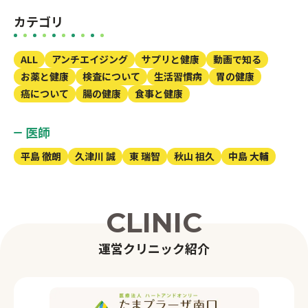
カテゴリ
ALL
アンチエイジング
サプリと健康
動画で知る
お薬と健康
検査について
生活習慣病
胃の健康
癌について
腸の健康
食事と健康
医師
平島 徹朗
久津川 誠
東 瑞智
秋山 祖久
中島 大輔
C
L
I
N
I
C
運
営
ク
リ
ニ
ッ
ク
紹
介