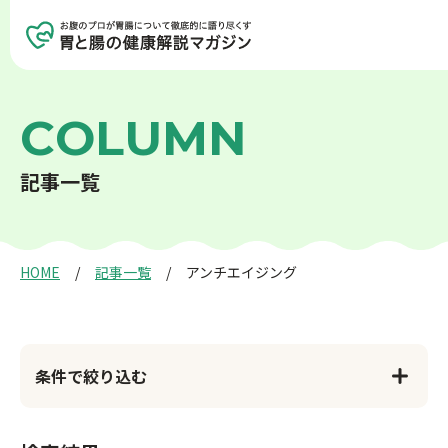
記事を探す
記事一覧を見る
C
O
L
U
M
N
記
事
一
覧
胃の健康
腸の健康
癌について
生活習慣病
HOME
記事一覧
アンチエイジング
アンチエイジング
検査について
条件で絞り込む
食事と健康
お薬と健康