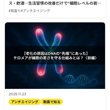
ス・飲酒…生活習慣の改善だけで“細胞レベルの若返
り”は可能なのか？ 後編
#若返り
#アンチエイジング
2025.11.23
アンチエイジング
動画で知る