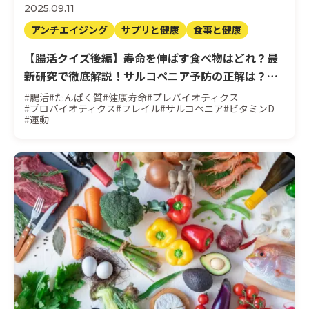
2025.09.11
アンチエイジング
サプリと健康
食事と健康
【腸活クイズ後編】寿命を伸ばす食べ物はどれ？最
新研究で徹底解説！サルコペニア予防の正解は？
後編
#腸活
#たんぱく質
#健康寿命
#プレバイオティクス
#プロバイオティクス
#フレイル
#サルコペニア
#ビタミンD
#運動