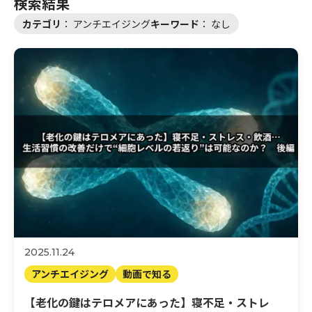
検索結果
カテゴリ
：
アンチエイジング
キーワード
：
なし
サプリと健康
動画で知る
検索する
医師紹介
運営会社
お問い合わせ
2025.11.24
アンチエイジング
動画で知る
【老化の鍵はテロメアにあった】寝不足・ストレ