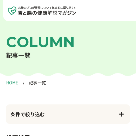
記事を探す
記事一覧を見る
C
O
L
U
M
N
記
事
一
覧
胃の健康
腸の健康
癌について
生活習慣病
HOME
記事一覧
アンチエイジング
検査について
条件で絞り込む
食事と健康
お薬と健康