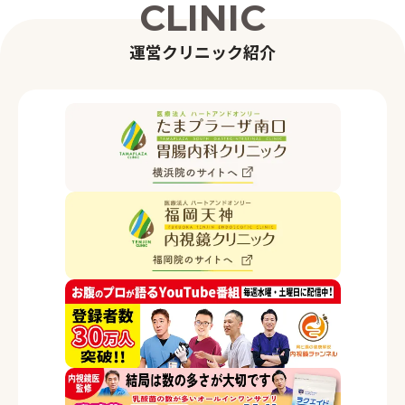
C
L
I
N
I
C
運
営
ク
リ
ニ
ッ
ク
紹
介