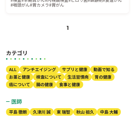
#検査
#早期胃がん
#内視鏡検査
#ピロリ菌
#鎮静剤
#食道がん
#咽頭がん
#胃カメラ
#胃がん
1
カテゴリ
ALL
アンチエイジング
サプリと健康
動画で知る
お薬と健康
検査について
生活習慣病
胃の健康
癌について
腸の健康
食事と健康
医師
平島 徹朗
久津川 誠
東 瑞智
秋山 祖久
中島 大輔