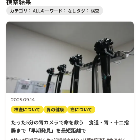
検索結果
カテゴリ
：
ALL
キーワード
：
なし
タグ
：
検査
サプリと健康
動画で知る
検索する
医師紹介
運営会社
お問い合わせ
2025.09.14
検査について
胃の健康
癌について
たった5分の胃カメラで命を救う 食道・胃・十二指
腸まで「早期発見」を最短距離で