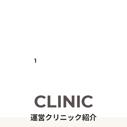
1
C
L
I
N
I
C
運
営
ク
リ
ニ
ッ
ク
紹
介