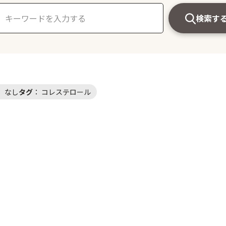
検索す
：
なし
タグ
：
コレステロール