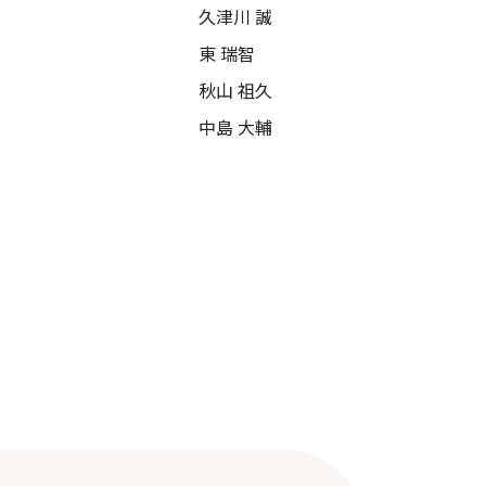
久津川 誠
東 瑞智
秋山 祖久
中島 大輔