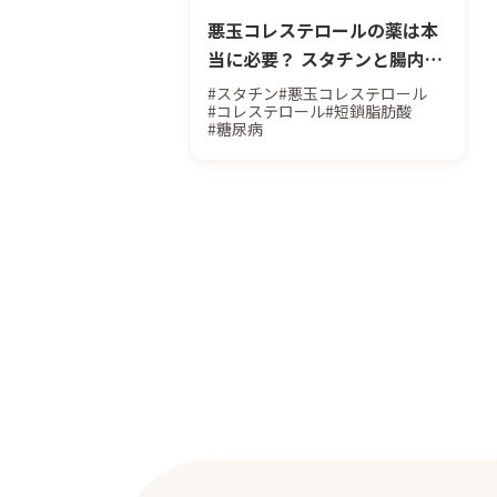
悪玉コレステロールの薬は本
当に必要？ スタチンと腸内環
境の意外な関係
#スタチン
#悪玉コレステロール
#コレステロール
#短鎖脂肪酸
#糖尿病