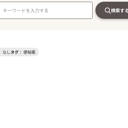
検索す
：
なし
タグ
：
便秘薬