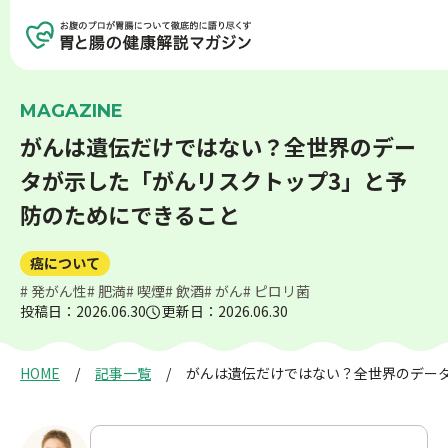
記事を探す
記事一覧を見る
MAGAZINE
がんは遺伝だけではない？全世界のデー
タが示した「がんリスクトップ3」と予
胃の健康
腸の健康
防のためにできること
癌について
生活習慣病
癌について
# 発がん性
# 肥満
# 喫煙
# 飲酒
# がん
# ピロリ菌
投稿日：2026.06.30
更新日：2026.06.30
アンチエイジング
検査について
HOME
記事一覧
がんは遺伝だけではない？全世界のデー
食事と健康
お薬と健康