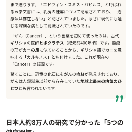
まで遡ります。「エドウィン・スミス・パピルス」と呼ばれ
る医学文書には、乳房の腫瘍について記載されており、「治
療法は存在しない」と記されていました。まさに現代にも通
じる深刻な病として認識されていたのです。
「がん（Cancer）」という言葉を初めて使ったのは、古代
ギリシャの医師
ヒポクラテス
（紀元前400年頃）です。腫瘍
の形が
カニの足
に似ていることから、ギリシャ語でカニを意
味する「カルキノス」と名付けました。これが現在の
「Cancer」の語源です。
驚くことに、恐竜の化石にもがんの痕跡が発見されており、
がんは人類誕生以前から存在していた
地球上最古の病気のひ
とつ
とも言われています。
日本人約8万人の研究で分かった「5つの