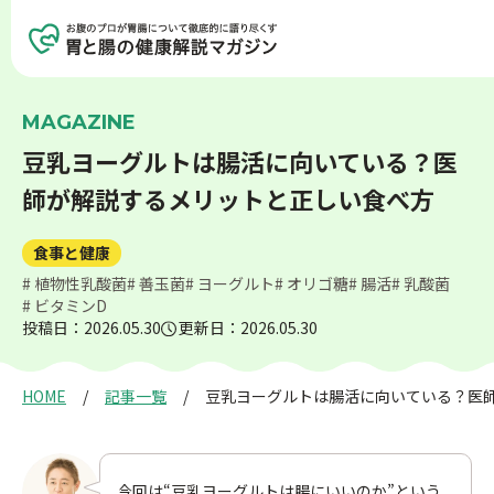
記事を探す
記事一覧を見る
MAGAZINE
豆乳ヨーグルトは腸活に向いている？医
師が解説するメリットと正しい食べ方
胃の健康
腸の健康
食事と健康
# 植物性乳酸菌
# 善玉菌
# ヨーグルト
# オリゴ糖
# 腸活
# 乳酸菌
癌について
生活習慣病
# ビタミンD
投稿日：2026.05.30
更新日：2026.05.30
アンチエイジング
検査について
HOME
記事一覧
豆乳ヨーグルトは腸活に向いている？医
食事と健康
お薬と健康
今回は“豆乳ヨーグルトは腸にいいのか”という