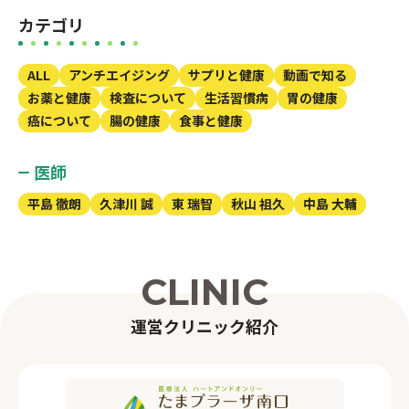
カテゴリ
ALL
アンチエイジング
サプリと健康
動画で知る
お薬と健康
検査について
生活習慣病
胃の健康
癌について
腸の健康
食事と健康
医師
平島 徹朗
久津川 誠
東 瑞智
秋山 祖久
中島 大輔
C
L
I
N
I
C
運
営
ク
リ
ニ
ッ
ク
紹
介