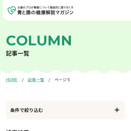
記事を探す
記事一覧を見る
C
O
L
U
M
N
記
事
一
覧
胃の健康
腸の健康
癌について
生活習慣病
HOME
記事一覧
ページ 5
アンチエイジング
検査について
条件で絞り込む
食事と健康
お薬と健康