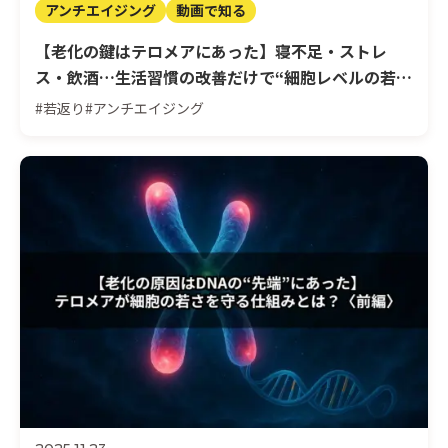
アンチエイジング
動画で知る
【老化の鍵はテロメアにあった】寝不足・ストレ
ス・飲酒…生活習慣の改善だけで“細胞レベルの若返
り”は可能なのか？ 後編
#若返り
#アンチエイジング