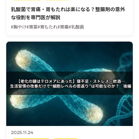
乳酸菌で胃痛・胃もたれは楽になる？整腸剤の意外
な役割を専門医が解説
#胸やけ
#胃薬
#胃もたれ
#胃痛
#乳酸菌
2025.11.24