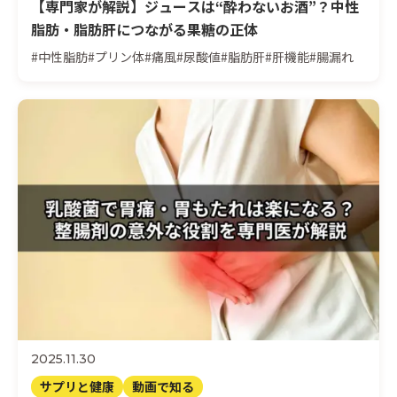
【専門家が解説】ジュースは“酔わないお酒”？中性
脂肪・脂肪肝につながる果糖の正体
#中性脂肪
#プリン体
#痛風
#尿酸値
#脂肪肝
#肝機能
#腸漏れ
2025.11.30
サプリと健康
動画で知る