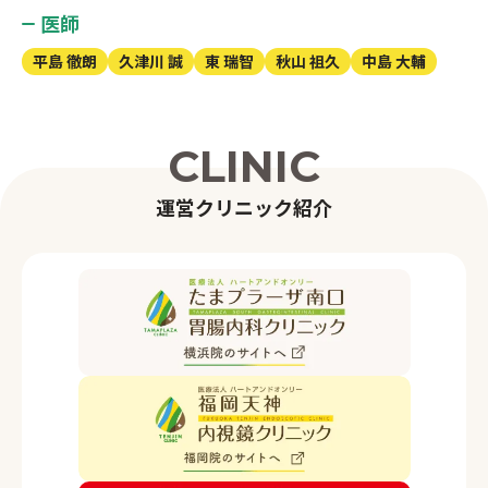
医師
平島 徹朗
久津川 誠
東 瑞智
秋山 祖久
中島 大輔
C
L
I
N
I
C
運
営
ク
リ
ニ
ッ
ク
紹
介