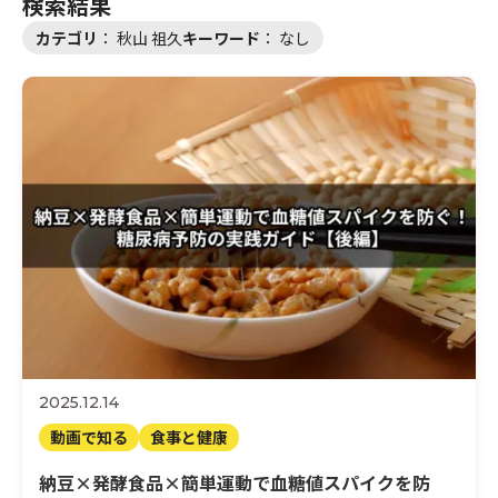
検索結果
カテゴリ
：
秋山 祖久
キーワード
：
なし
サプリと健康
動画で知る
検索する
医師紹介
運営会社
お問い合わせ
2025.12.14
動画で知る
食事と健康
納豆×発酵食品×簡単運動で血糖値スパイクを防