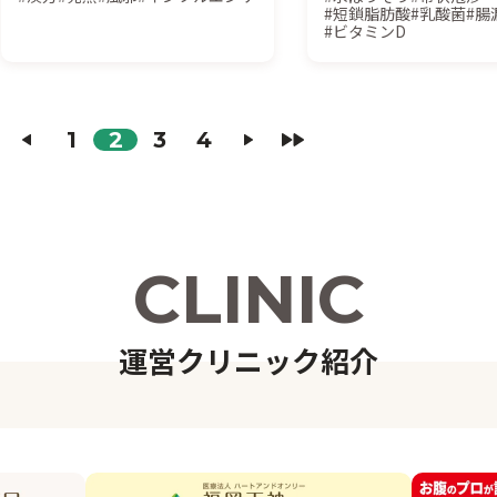
#短鎖脂肪酸
#乳酸菌
#腸
と漢方薬の使い分け完全ガイ
できる腸活レシピBES
#ビタミンD
ド
1
2
3
4
C
L
I
N
I
C
運
営
ク
リ
ニ
ッ
ク
紹
介