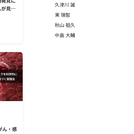
期発見に
久津川 誠
んが見つ
東 瑞智
異度）と
秋山 祖久
中島 大輔
がん・感