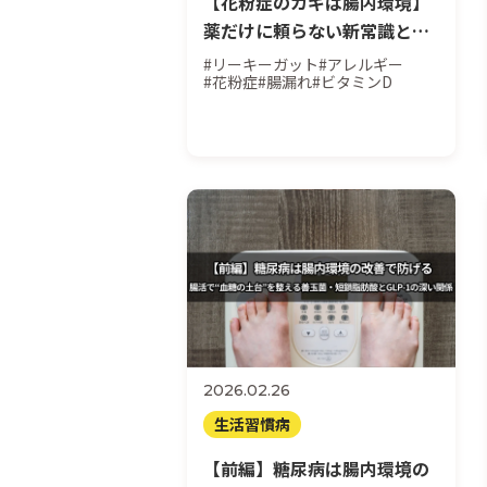
【花粉症のカギは腸内環境】
薬だけに頼らない新常識と
は？現役医師が語る根本改善
#リーキーガット
#アレルギー
#花粉症
#腸漏れ
#ビタミンD
アプローチ
2026.02.26
生活習慣病
【前編】糖尿病は腸内環境の