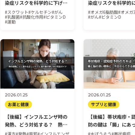
染症リスクを科学的に下げる
染症リスクを科学的
5つの習慣｜最新医学研究に
5つの習慣｜最新医学
#スクワット
#ケルセチン
#がん
#オメガ6脂肪酸
#オメガ
#乳酸菌
#抗酸化作用
#ビタミンD
#がん
#ビタミンD
基づく実践法
基づく実践法
#運動
2026.01.25
2026.01.25
お薬と健康
サプリと健康
【後編】インフルエンザ時の
【後編】帯状疱疹・
発熱、どう対処する？ 熱の
防の鍵は「腸」にあ
段階ごとに変わる正しいケア
と脳の深い関係と、
#漢方
#発熱
#風邪
#インフルエンザ
#水ぼうそう
#帯状疱疹