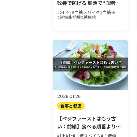
改善で防げる 腸活で“血糖の
土台”を整える―善玉菌・短
#GLP-1
#血糖スパイク
#血糖値
#短鎖脂肪酸
#糖尿病
鎖脂肪酸とGLP-1の深い関係
2026.01.26
食事と健康
【ベジファーストはもう古
い：前編】食べる順番より大
切な「太る本当のメカニズ
#HbA1c
#血糖スパイク
#血糖値