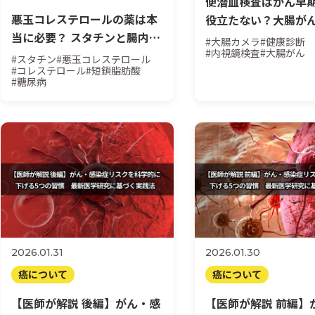
便潜血検査はがん早
悪玉コレステロールの薬は本
役立たない？大腸が
当に必要？ スタチンと腸内環
かる確率（感度・特
#大腸カメラ
#健康診断
#内視鏡検査
#大腸がん
境の意外な関係
検査後の正しい行動
#スタチン
#悪玉コレステロール
#コレステロール
#短鎖脂肪酸
#糖尿病
2026.01.31
2026.01.30
癌について
癌について
【医師が解説 後編】がん・感
【医師が解説 前編】