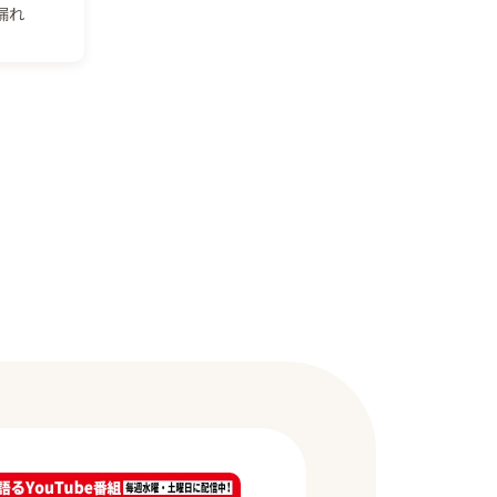
漏れ
T5