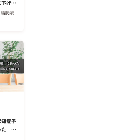
に下げる
研究に
3脂肪酸
認知症予
った 腸
今日から