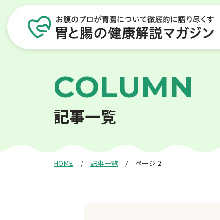
C
O
L
U
M
N
記
事
一
覧
HOME
記事一覧
ページ 2