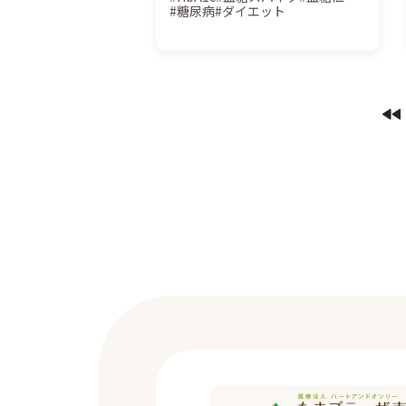
#糖尿病
#ダイエット
ム」を内視鏡専門医が解説